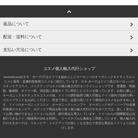
返品について
配送・送料について
支払い方法について
コスメ個人輸入代行ショップ
momobeaute(モモ・ボーテ)ではドイツを始めとしたヨーロッパのオーガニック＆ナチュラルコ
スメと薬局・皮膚科医推奨コスメをご紹介しています。モモ ボーテはドイツ及びヨーロッパの
スキンケアコスメ、メイクアップコスメの個人輸入代行オンラインショップです。普通肌、乾燥
肌、敏感肌、オイリー肌、混合肌に各肌タイプに対応したコスメを扱っています。お肌に優しい
オーガニック＆ナチュラルコスメの他、ドイツの調剤薬局で購入可能なドイツ国内で信頼の厚い
コスメブランドをお試しください。安全で安心、品質の高いドイツ発信のコスメをおすすめしま
す。ドイツのオーガニックコスメ、オーガニックシャンプー、オーガニックボディソープや皮膚
科推奨のスキンケア、ボディケア商品を取り扱う個人輸入代行のモモボーテでは、楽しく安心し
てお買い物ができるようペイパル決済、銀行振込を導入しています。ドイツからの国際配送は信
頼のできるドイツ郵便局やDHLを利用し、リーズナブルな価格をご用意しています。個人輸入代
行のモモボーテは、スキンケア・メイクアップが楽しくなる安心で安全な商品をドイツよりお届
けします。