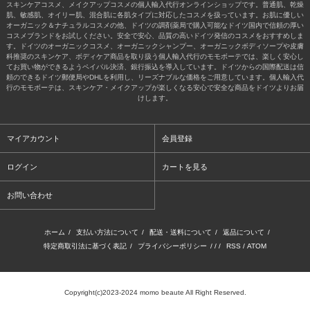
スキンケアコスメ、メイクアップコスメの個人輸入代行オンラインショップです。普通肌、乾燥
肌、敏感肌、オイリー肌、混合肌に各肌タイプに対応したコスメを扱っています。お肌に優しい
オーガニック＆ナチュラルコスメの他、ドイツの調剤薬局で購入可能なドイツ国内で信頼の厚い
コスメブランドをお試しください。安全で安心、品質の高いドイツ発信のコスメをおすすめしま
す。ドイツのオーガニックコスメ、オーガニックシャンプー、オーガニックボディソープや皮膚
科推奨のスキンケア、ボディケア商品を取り扱う個人輸入代行のモモボーテでは、楽しく安心し
てお買い物ができるようペイパル決済、銀行振込を導入しています。ドイツからの国際配送は信
頼のできるドイツ郵便局やDHLを利用し、リーズナブルな価格をご用意しています。個人輸入代
行のモモボーテは、スキンケア・メイクアップが楽しくなる安心で安全な商品をドイツよりお届
けします。
マイアカウント
会員登録
ログイン
カートを見る
お問い合わせ
ホーム
/
支払い方法について
/
配送・送料について
/
返品について
/
特定商取引法に基づく表記
/
プライバシーポリシー
/ / /
RSS
/
ATOM
Copyright(c)2023-2024 momo beaute All Right Reserved.