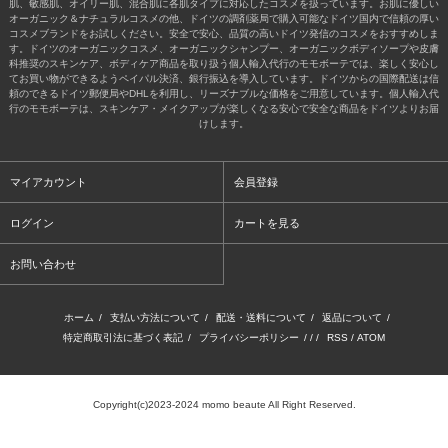
肌、敏感肌、オイリー肌、混合肌に各肌タイプに対応したコスメを扱っています。お肌に優しい
オーガニック＆ナチュラルコスメの他、ドイツの調剤薬局で購入可能なドイツ国内で信頼の厚い
コスメブランドをお試しください。安全で安心、品質の高いドイツ発信のコスメをおすすめしま
す。ドイツのオーガニックコスメ、オーガニックシャンプー、オーガニックボディソープや皮膚
科推奨のスキンケア、ボディケア商品を取り扱う個人輸入代行のモモボーテでは、楽しく安心し
てお買い物ができるようペイパル決済、銀行振込を導入しています。ドイツからの国際配送は信
頼のできるドイツ郵便局やDHLを利用し、リーズナブルな価格をご用意しています。個人輸入代
行のモモボーテは、スキンケア・メイクアップが楽しくなる安心で安全な商品をドイツよりお届
けします。
マイアカウント
会員登録
ログイン
カートを見る
お問い合わせ
ホーム
/
支払い方法について
/
配送・送料について
/
返品について
/
特定商取引法に基づく表記
/
プライバシーポリシー
/ / /
RSS
/
ATOM
Copyright(c)2023-2024 momo beaute All Right Reserved.