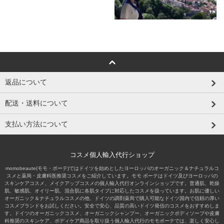
返品について
配送・送料について
支払い方法について
コスメ個人輸入代行ショップ
momobeaute(モモ・ボーテ)ではドイツを始めとしたヨーロッパのオーガニック＆ナチュラルコ
スメと薬局・皮膚科医推奨コスメをご紹介しています。モモ ボーテはドイツ及びヨーロッパの
スキンケアコスメ、メイクアップコスメの個人輸入代行オンラインショップです。普通肌、乾燥
肌、敏感肌、オイリー肌、混合肌に各肌タイプに対応したコスメを扱っています。お肌に優しい
オーガニック＆ナチュラルコスメの他、ドイツの調剤薬局で購入可能なドイツ国内で信頼の厚い
コスメブランドをお試しください。安全で安心、品質の高いドイツ発信のコスメをおすすめしま
す。ドイツのオーガニックコスメ、オーガニックシャンプー、オーガニックボディソープや皮膚
科推奨のスキンケア、ボディケア商品を取り扱う個人輸入代行のモモボーテでは、楽しく安心し