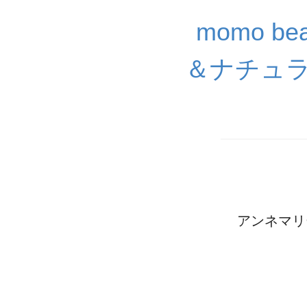
momo 
＆ナチュ
アンネマリー