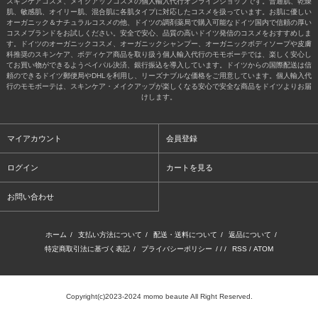
スキンケアコスメ、メイクアップコスメの個人輸入代行オンラインショップです。普通肌、乾燥
肌、敏感肌、オイリー肌、混合肌に各肌タイプに対応したコスメを扱っています。お肌に優しい
オーガニック＆ナチュラルコスメの他、ドイツの調剤薬局で購入可能なドイツ国内で信頼の厚い
コスメブランドをお試しください。安全で安心、品質の高いドイツ発信のコスメをおすすめしま
す。ドイツのオーガニックコスメ、オーガニックシャンプー、オーガニックボディソープや皮膚
科推奨のスキンケア、ボディケア商品を取り扱う個人輸入代行のモモボーテでは、楽しく安心し
てお買い物ができるようペイパル決済、銀行振込を導入しています。ドイツからの国際配送は信
頼のできるドイツ郵便局やDHLを利用し、リーズナブルな価格をご用意しています。個人輸入代
行のモモボーテは、スキンケア・メイクアップが楽しくなる安心で安全な商品をドイツよりお届
けします。
マイアカウント
会員登録
ログイン
カートを見る
お問い合わせ
ホーム
/
支払い方法について
/
配送・送料について
/
返品について
/
特定商取引法に基づく表記
/
プライバシーポリシー
/ / /
RSS
/
ATOM
Copyright(c)2023-2024 momo beaute All Right Reserved.