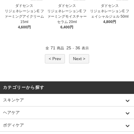
ダドセンス
ダドセンス
ダドセンス
リジェネレーションE フ
リジェネレーションE フ
リジェネレーションE フ
ァーミングアイクリーム
ァーミングモイスチャー
ェイシャルジェル 50ml
15ml
セラム 20ml
4,800円
4,600円
6,400円
71
25
36
全
商品
-
表示
< Prev
Next >
カテゴリーから探す
スキンケア
ヘアケア
ボディケア