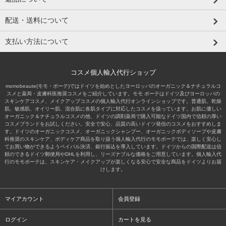
配送・送料について
支払い方法について
コスメ個人輸入代行ショップ
momobeaute(モモ・ボーテ)ではドイツを始めとしたヨーロッパのオーガニック＆ナチュラルコ
スメと薬局・皮膚科医推奨コスメをご紹介しています。モモ ボーテはドイツ及びヨーロッパの
スキンケアコスメ、メイクアップコスメの個人輸入代行オンラインショップです。普通肌、乾燥
肌、敏感肌、オイリー肌、混合肌に各肌タイプに対応したコスメを扱っています。お肌に優しい
オーガニック＆ナチュラルコスメの他、ドイツの調剤薬局で購入可能なドイツ国内で信頼の厚い
コスメブランドをお試しください。安全で安心、品質の高いドイツ発信のコスメをおすすめしま
す。ドイツのオーガニックコスメ、オーガニックシャンプー、オーガニックボディソープや皮膚
科推奨のスキンケア、ボディケア商品を取り扱う個人輸入代行のモモボーテでは、楽しく安心し
てお買い物ができるようペイパル決済、銀行振込を導入しています。ドイツからの国際配送は信
頼のできるドイツ郵便局やDHLを利用し、リーズナブルな価格をご用意しています。個人輸入代
行のモモボーテは、スキンケア・メイクアップが楽しくなる安心で安全な商品をドイツよりお届
けします。
マイアカウント
会員登録
ログイン
カートを見る