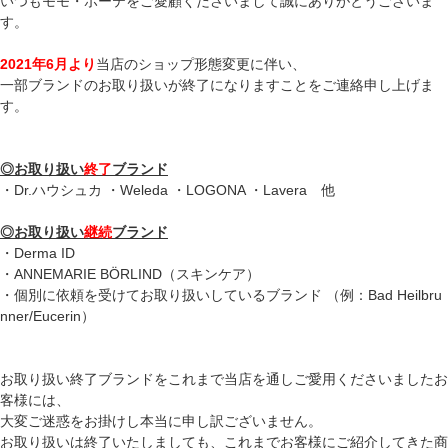
いつもモモ・ボーテをご愛顧くださいまして誠にありがとうございま
す。
2021年6月より
当店のショップ形態変更に伴い、
一部ブランドのお取り扱いが終了になりますことをご連絡申し上げま
す。
◎お取り扱い
終了
ブランド
・Dr.ハウシュカ ・Weleda ・LOGONA ・Lavera 他
◎お取り扱い
継続
ブランド
・Derma ID
・ANNEMARIE BÖRLIND（スキンケア）
・個別に依頼を受けてお取り扱いしているブランド （例：Bad Heilbru
nner/Eucerin）
お取り扱い終了ブランドをこれまで当店を通しご愛用くださいましたお
客様には、
大変ご迷惑をお掛けし本当に申し訳ございません。
お取り扱いは終了いたしましても、これまでお客様にご紹介してきた商