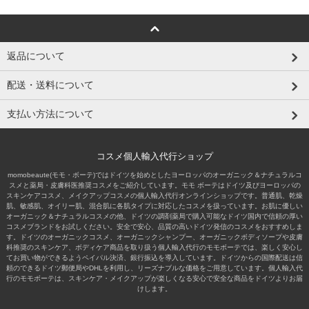
返品について
配送・送料について
支払い方法について
コスメ個人輸入代行ショップ
momobeaute(モモ・ボーテ)ではドイツを始めとしたヨーロッパのオーガニック＆ナチュラルコ
スメと薬局・皮膚科医推奨コスメをご紹介しています。モモ ボーテはドイツ及びヨーロッパの
スキンケアコスメ、メイクアップコスメの個人輸入代行オンラインショップです。普通肌、乾燥
肌、敏感肌、オイリー肌、混合肌に各肌タイプに対応したコスメを扱っています。お肌に優しい
オーガニック＆ナチュラルコスメの他、ドイツの調剤薬局で購入可能なドイツ国内で信頼の厚い
コスメブランドをお試しください。安全で安心、品質の高いドイツ発信のコスメをおすすめしま
す。ドイツのオーガニックコスメ、オーガニックシャンプー、オーガニックボディソープや皮膚
科推奨のスキンケア、ボディケア商品を取り扱う個人輸入代行のモモボーテでは、楽しく安心し
てお買い物ができるようペイパル決済、銀行振込を導入しています。ドイツからの国際配送は信
頼のできるドイツ郵便局やDHLを利用し、リーズナブルな価格をご用意しています。個人輸入代
行のモモボーテは、スキンケア・メイクアップが楽しくなる安心で安全な商品をドイツよりお届
けします。