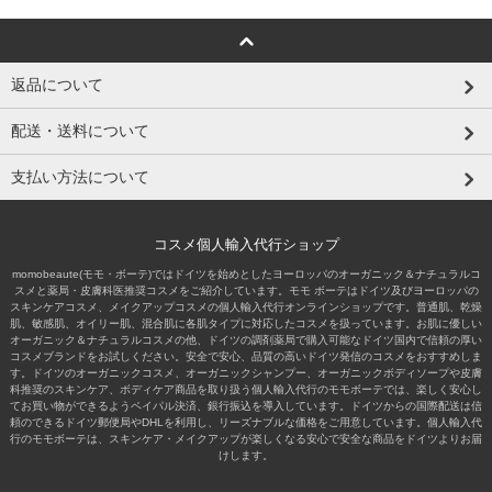
返品について
配送・送料について
支払い方法について
コスメ個人輸入代行ショップ
momobeaute(モモ・ボーテ)ではドイツを始めとしたヨーロッパのオーガニック＆ナチュラルコ
スメと薬局・皮膚科医推奨コスメをご紹介しています。モモ ボーテはドイツ及びヨーロッパの
スキンケアコスメ、メイクアップコスメの個人輸入代行オンラインショップです。普通肌、乾燥
肌、敏感肌、オイリー肌、混合肌に各肌タイプに対応したコスメを扱っています。お肌に優しい
オーガニック＆ナチュラルコスメの他、ドイツの調剤薬局で購入可能なドイツ国内で信頼の厚い
コスメブランドをお試しください。安全で安心、品質の高いドイツ発信のコスメをおすすめしま
す。ドイツのオーガニックコスメ、オーガニックシャンプー、オーガニックボディソープや皮膚
科推奨のスキンケア、ボディケア商品を取り扱う個人輸入代行のモモボーテでは、楽しく安心し
てお買い物ができるようペイパル決済、銀行振込を導入しています。ドイツからの国際配送は信
頼のできるドイツ郵便局やDHLを利用し、リーズナブルな価格をご用意しています。個人輸入代
行のモモボーテは、スキンケア・メイクアップが楽しくなる安心で安全な商品をドイツよりお届
けします。