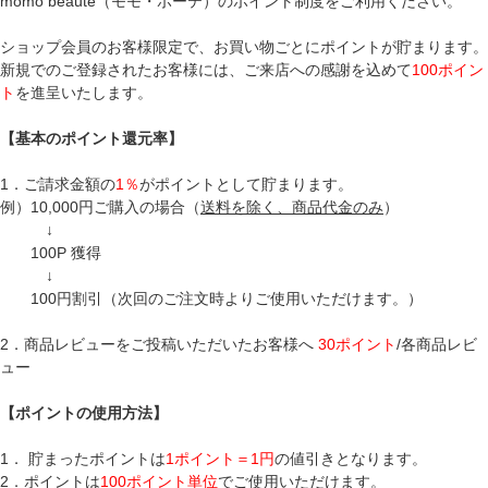
momo beaute（モモ・ボーテ）のポイント制度をご利用ください。
ショップ会員のお客様限定で、お買い物ごとにポイントが貯まります。
新規でのご登録されたお客様には、ご来店への感謝を込めて
100ポイン
ト
を進呈いたします。
【基本のポイント還元率】
1．ご請求金額の
1％
がポイントとして貯まります。
例）10,000円ご購入の場合（
送料を除く、商品代金のみ
）
↓
100P 獲得
↓
100円割引（次回のご注文時よりご使用いただけます。）
2．商品レビューをご投稿いただいたお客様へ
30ポイント
/各商品レビ
ュー
【ポイントの使用方法】
1． 貯まったポイントは
1ポイント＝1円
の値引きとなります。
2．ポイントは
100ポイント単位
でご使用いただけます。