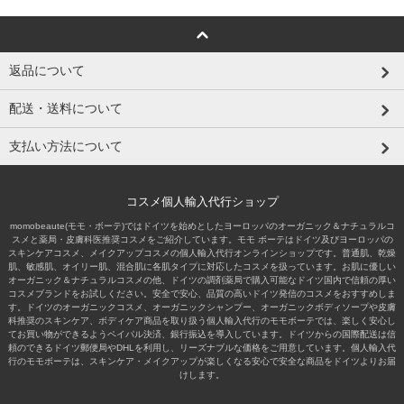
返品について
配送・送料について
支払い方法について
コスメ個人輸入代行ショップ
momobeaute(モモ・ボーテ)ではドイツを始めとしたヨーロッパのオーガニック＆ナチュラルコ
スメと薬局・皮膚科医推奨コスメをご紹介しています。モモ ボーテはドイツ及びヨーロッパの
スキンケアコスメ、メイクアップコスメの個人輸入代行オンラインショップです。普通肌、乾燥
肌、敏感肌、オイリー肌、混合肌に各肌タイプに対応したコスメを扱っています。お肌に優しい
オーガニック＆ナチュラルコスメの他、ドイツの調剤薬局で購入可能なドイツ国内で信頼の厚い
コスメブランドをお試しください。安全で安心、品質の高いドイツ発信のコスメをおすすめしま
す。ドイツのオーガニックコスメ、オーガニックシャンプー、オーガニックボディソープや皮膚
科推奨のスキンケア、ボディケア商品を取り扱う個人輸入代行のモモボーテでは、楽しく安心し
てお買い物ができるようペイパル決済、銀行振込を導入しています。ドイツからの国際配送は信
頼のできるドイツ郵便局やDHLを利用し、リーズナブルな価格をご用意しています。個人輸入代
行のモモボーテは、スキンケア・メイクアップが楽しくなる安心で安全な商品をドイツよりお届
けします。