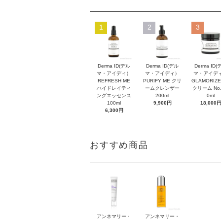
1
2
3
Derma ID(デル
Derma ID(デル
Derma ID(
マ・アイディ）
マ・アイディ）
マ・アイデ
REFRESH ME
PURIFY ME クリ
GLAMORIZE
ハイドレイティ
ームクレンザー
クリーム No.
ングエッセンス
200ml
0ml
100ml
9,900円
18,000
6,300円
おすすめ商品
アンネマリー・
アンネマリー・