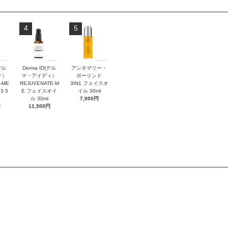
4
5
デル
Derma ID(デル
アンネマリー・
ィ）
マ・アイディ）
ボーリンド
-ME
REJUVENATE-M
3IN1 フェイスオ
3 5
E フェイスオイ
イル 30ml
ル 30ml
7,000円
円
11,500円