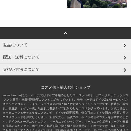
返品について
配送・送料について
支払い方法について
コスメ個人輸入代行ショップ
momobeaute(モモ・ボーテ)ではドイツを始めとしたヨーロッパのオーガニック＆ナチュラルコ
スメと薬局・皮膚科医推奨コスメをご紹介しています。モモ ボーテはドイツ及びヨーロッパの
スキンケアコスメ、メイクアップコスメの個人輸入代行オンラインショップです。普通肌、乾燥
肌、敏感肌、オイリー肌、混合肌に各肌タイプに対応したコスメを扱っています。お肌に優しい
オーガニック＆ナチュラルコスメの他、ドイツの調剤薬局で購入可能なドイツ国内で信頼の厚い
コスメブランドをお試しください。安全で安心、品質の高いドイツ発信のコスメをおすすめしま
す。ドイツのオーガニックコスメ、オーガニックシャンプー、オーガニックボディソープや皮膚
科推奨のスキンケア、ボディケア商品を取り扱う個人輸入代行のモモボーテでは、楽しく安心し
てお買い物ができるようペイパル決済、銀行振込を導入しています。ドイツからの国際配送は信