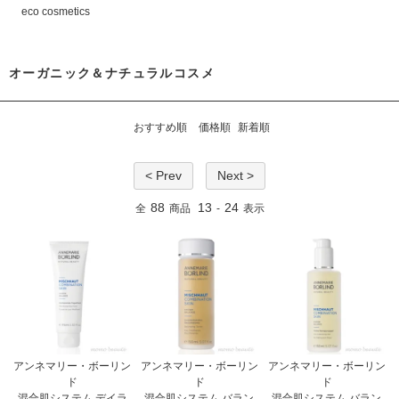
eco cosmetics
オーガニック＆ナチュラルコスメ
おすすめ順
価格順
新着順
< Prev
Next >
88
13
24
全
商品
-
表示
アンネマリー・ボーリン
アンネマリー・ボーリン
アンネマリー・ボーリン
ド
ド
ド
混合肌システム デイラ
混合肌システム バラン
混合肌システム バラン