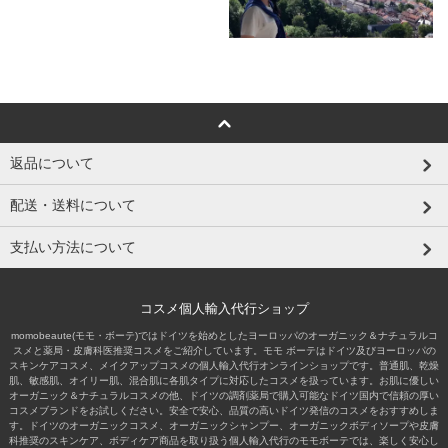
返品について
配送・送料について
支払い方法について
コスメ個人輸入代行ショップ
momobeaute(モモ・ボーテ)ではドイツを始めとしたヨーロッパのオーガニック＆ナチュラルコ
スメと薬局・皮膚科医推奨コスメをご紹介しています。モモ ボーテはドイツ及びヨーロッパの
スキンケアコスメ、メイクアップコスメの個人輸入代行オンラインショップです。普通肌、乾燥
肌、敏感肌、オイリー肌、混合肌に各肌タイプに対応したコスメを扱っています。お肌に優しい
オーガニック＆ナチュラルコスメの他、ドイツの調剤薬局で購入可能なドイツ国内で信頼の厚い
コスメブランドをお試しください。安全で安心、品質の高いドイツ発信のコスメをおすすめしま
す。ドイツのオーガニックコスメ、オーガニックシャンプー、オーガニックボディソープや皮膚
科推奨のスキンケア、ボディケア商品を取り扱う個人輸入代行のモモボーテでは、楽しく安心し