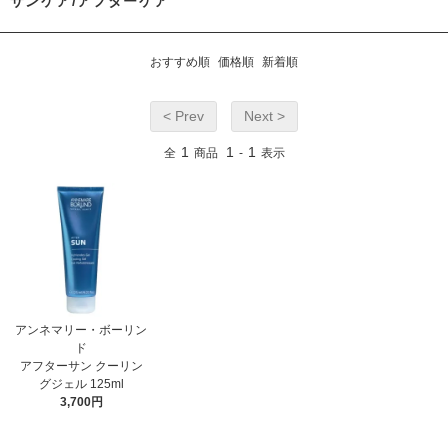
サンケア/アフターケア
おすすめ順
価格順
新着順
< Prev
Next >
1
1
1
全
商品
-
表示
アンネマリー・ボーリン
ド
アフターサン クーリン
グジェル 125ml
3,700円