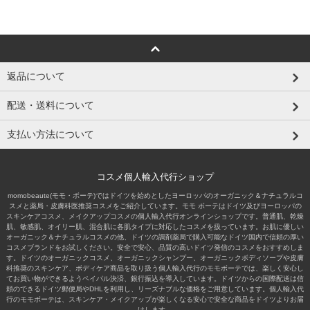
返品について
配送・送料について
支払い方法について
コスメ個人輸入代行ショップ
momobeaute(モモ・ボーテ)ではドイツを始めとしたヨーロッパのオーガニック＆ナチュラルコ
スメと薬局・皮膚科医推奨コスメをご紹介しています。モモ ボーテはドイツ及びヨーロッパの
スキンケアコスメ、メイクアップコスメの個人輸入代行オンラインショップです。普通肌、乾燥
肌、敏感肌、オイリー肌、混合肌に各肌タイプに対応したコスメを扱っています。お肌に優しい
オーガニック＆ナチュラルコスメの他、ドイツの調剤薬局で購入可能なドイツ国内で信頼の厚い
コスメブランドをお試しください。安全で安心、品質の高いドイツ発信のコスメをおすすめしま
す。ドイツのオーガニックコスメ、オーガニックシャンプー、オーガニックボディソープや皮膚
科推奨のスキンケア、ボディケア商品を取り扱う個人輸入代行のモモボーテでは、楽しく安心し
てお買い物ができるようペイパル決済、銀行振込を導入しています。ドイツからの国際配送は信
頼のできるドイツ郵便局やDHLを利用し、リーズナブルな価格をご用意しています。個人輸入代
行のモモボーテは、スキンケア・メイクアップが楽しくなる安心で安全な商品をドイツよりお届
けします。