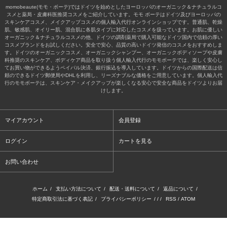
momobeaute(モモ・ボーテ)ではドイツを始めとしたヨーロッパのオーガニック＆ナチュラルコ
スメと薬局・皮膚科医推奨コスメをご紹介しています。モモ ボーテはドイツ及びヨーロッパの
スキンケアコスメ、メイクアップコスメの個人輸入代行オンラインショップです。普通肌、乾燥
肌、敏感肌、オイリー肌、混合肌に各肌タイプに対応したコスメを扱っています。お肌に優しい
オーガニック＆ナチュラルコスメの他、ドイツの調剤薬局で購入可能なドイツ国内で信頼の厚い
コスメブランドをお試しください。安全で安心、品質の高いドイツ発信のコスメをおすすめしま
す。ドイツのオーガニックコスメ、オーガニックシャンプー、オーガニックボディソープや皮膚
科推奨のスキンケア、ボディケア商品を取り扱う個人輸入代行のモモボーテでは、楽しく安心し
てお買い物ができるようペイパル決済、銀行振込を導入しています。ドイツからの国際配送は信
頼のできるドイツ郵便局やDHLを利用し、リーズナブルな価格をご用意しています。個人輸入代
行のモモボーテは、スキンケア・メイクアップが楽しくなる安心で安全な商品をドイツよりお届
けします。
マイアカウント
会員登録
ログイン
カートを見る
お問い合わせ
ホーム
/
支払い方法について
/
配送・送料について
/
返品について
/
特定商取引法に基づく表記
/
プライバシーポリシー
/ / /
RSS
/
ATOM