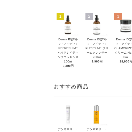
1
2
3
Derma ID(デル
Derma ID(デル
Derma ID(
マ・アイディ）
マ・アイディ）
マ・アイデ
REFRESH ME
PURIFY ME クリ
GLAMORIZE
ハイドレイティ
ームクレンザー
クリーム No.
ングエッセンス
200ml
0ml
100ml
9,900円
18,000
6,300円
おすすめ商品
アンネマリー・
アンネマリー・