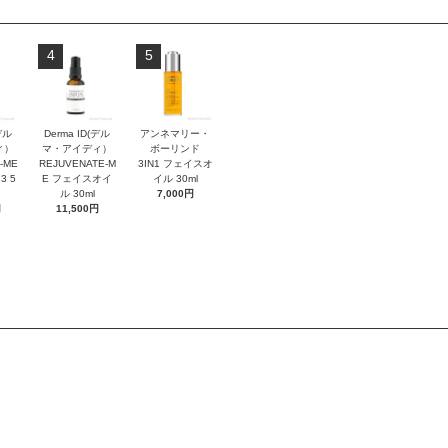
4
5
デル
Derma ID(デル
アンネマリー・
ィ）
マ・アイディ）
ボーリンド
-ME
REJUVENATE-M
3IN1 フェイスオ
3 5
E フェイスオイ
イル 30ml
ル 30ml
7,000円
円
11,500円