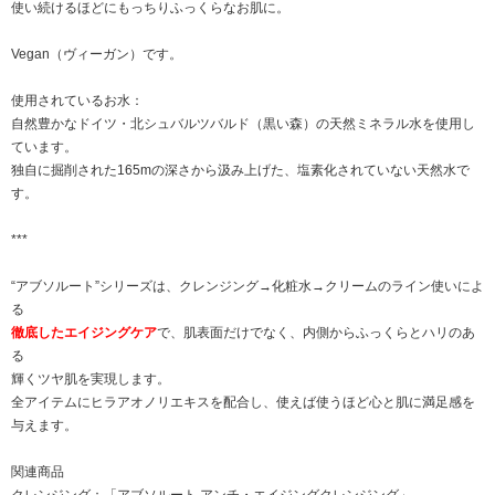
使い続けるほどにもっちりふっくらなお肌に。
Vegan（ヴィーガン）です。
使用されているお水：
自然豊かなドイツ・北シュバルツバルド（黒い森）の天然ミネラル水を使用し
ています。
独自に掘削された165mの深さから汲み上げた、塩素化されていない天然水で
す。
***
“アブソルート”シリーズは、クレンジング→化粧水→クリームのライン使いによ
る
徹底したエイジングケア
で、肌表面だけでなく、内側からふっくらとハリのあ
る
輝くツヤ肌を実現します。
全アイテムにヒラアオノリエキスを配合し、使えば使うほど心と肌に満足感を
与えます。
関連商品
クレンジング：
「アブソルート アンチ・エイジングクレンジング」