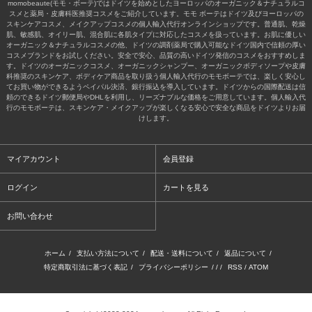
momobeaute(モモ・ボーテ)ではドイツを始めとしたヨーロッパのオーガニック＆ナチュラルコ
スメと薬局・皮膚科医推奨コスメをご紹介しています。モモ ボーテはドイツ及びヨーロッパの
スキンケアコスメ、メイクアップコスメの個人輸入代行オンラインショップです。普通肌、乾燥
肌、敏感肌、オイリー肌、混合肌に各肌タイプに対応したコスメを扱っています。お肌に優しい
オーガニック＆ナチュラルコスメの他、ドイツの調剤薬局で購入可能なドイツ国内で信頼の厚い
コスメブランドをお試しください。安全で安心、品質の高いドイツ発信のコスメをおすすめしま
す。ドイツのオーガニックコスメ、オーガニックシャンプー、オーガニックボディソープや皮膚
科推奨のスキンケア、ボディケア商品を取り扱う個人輸入代行のモモボーテでは、楽しく安心し
てお買い物ができるようペイパル決済、銀行振込を導入しています。ドイツからの国際配送は信
頼のできるドイツ郵便局やDHLを利用し、リーズナブルな価格をご用意しています。個人輸入代
行のモモボーテは、スキンケア・メイクアップが楽しくなる安心で安全な商品をドイツよりお届
けします。
マイアカウント
会員登録
ログイン
カートを見る
お問い合わせ
ホーム
/
支払い方法について
/
配送・送料について
/
返品について
/
特定商取引法に基づく表記
/
プライバシーポリシー
/ / /
RSS
/
ATOM