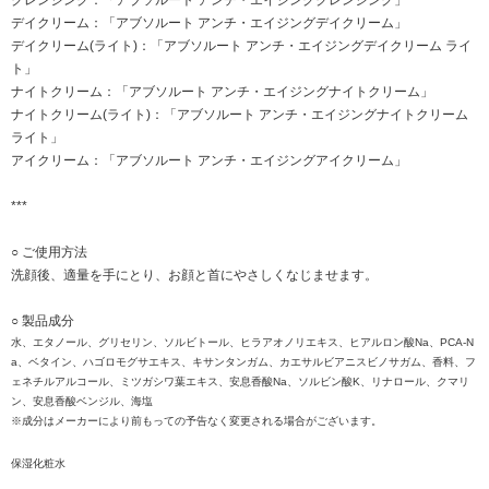
デイクリーム：
「アブソルート アンチ・エイジングデイクリーム」
デイクリーム(ライト)：
「アブソルート アンチ・エイジングデイクリーム ライ
ト」
ナイトクリーム：
「アブソルート アンチ・エイジングナイトクリーム」
ナイトクリーム(ライト)：
「アブソルート アンチ・エイジングナイトクリーム
ライト」
アイクリーム：
「アブソルート アンチ・エイジングアイクリーム」
***
○ ご使用方法
洗顔後、適量を手にとり、お顔と首にやさしくなじませます。
○ 製品成分
水、エタノール、グリセリン、ソルビトール、ヒラアオノリエキス、ヒアルロン酸Na、PCA-N
a、ベタイン、ハゴロモグサエキス、キサンタンガム、カエサルビアニスビノサガム、香料、フ
ェネチルアルコール、ミツガシワ葉エキス、安息香酸Na、ソルビン酸K、リナロール、クマリ
ン、安息香酸ベンジル、海塩
※成分はメーカーにより前もっての予告なく変更される場合がございます。
保湿化粧水