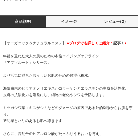
商品説明
イメージ
レビュー(2)
【オーガニック＆ナチュラルコスメ】
●ブログでも詳しくご紹介：
記事１
●
年齢を重ねた大人の肌のための本格エイジングケアライン
「アブソルート」シリーズ。
より活気に満ちた若々しいお肌のための保湿化粧水。
海藻由来のヒラアオノリエキスがコラーゲンとエラスチンの生成を活性化。
皮膚の抗酸化力を活発にし、細胞の老化やシワを予防します。
ミツガシワ葉エキスがシミなどのダメージの原因である外的刺激からお肌を守
り、
透明感とハリのあるお肌へ導きます
さらに、高配合のヒアルロン酸がたっぷりうるおいを与え、