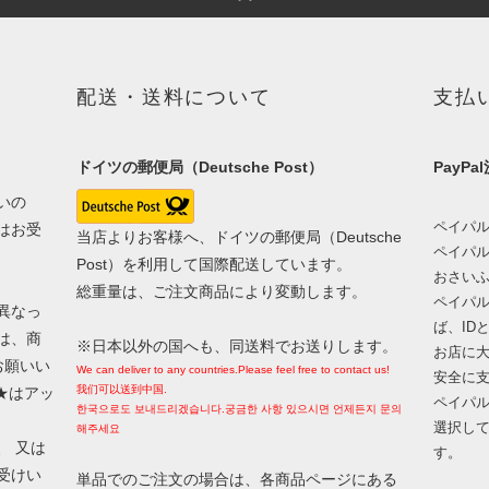
配送・送料について
支払
ドイツの郵便局（Deutsche Post）
PayPa
いの
ペイパ
はお受
当店よりお客様へ、ドイツの郵便局（Deutsche
ペイパ
Post）を利用して国際配送しています。
おさい
総重量は、ご注文商品により変動します。
ペイパ
異なっ
ば、ID
は、商
※日本以外の国へも、同送料でお送りします。
お店に
お願いい
We can deliver to any countries.Please feel free to contact us!
安全に
我们可以送到中国.
：★はアッ
ペイパル
한국으로도 보내드리겠습니다.궁금한 사항 있으시면 언제든지 문의
選択し
해주세요
、 又は
す。
受けい
単品でのご注文の場合は、各商品ページにある