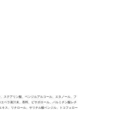
ン、ステアリン酸、ベンジルアルコール、エタノール、フ
ロエベラ液汁末、香料、ビサボロール、パルミチン酸レチ
エキス、リナロール、サリチル酸ベンジル、トコフェロー