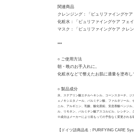
関連商品
クレンジング：
「ピュリファイングケア 
化粧水：
「ピュリファイングケア フェ
マスク：
「ピュリファイングケア クレ
***
○ ご使用方法
朝・晩のお手入れに。
化粧水などで整えたお肌に適量を塗布し
○ 製品成分
水、ステアリン酸エチルヘキシル、コーンスターチ、ジ
ェノキシエタノール、パルミチン酸、ファルネソール、
ニル、アルギニン、乳酸、酸化亜鉛、安息香酸ベンジル
ル、リモネン、パルミチン酸アスコルビル、レシチン、
※成分はメーカーにより前もっての予告なく変更される
【ドイツ語商品名：PURIFYING CARE System 