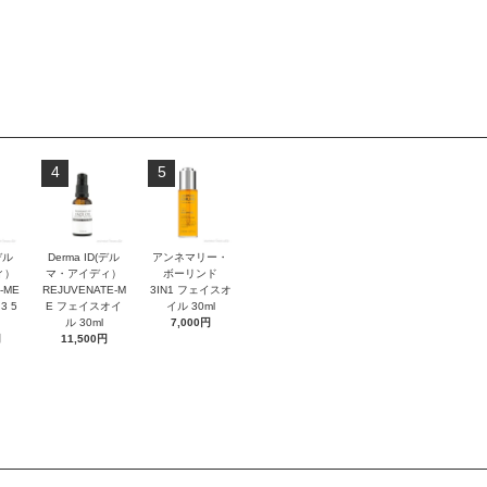
4
5
デル
Derma ID(デル
アンネマリー・
ィ）
マ・アイディ）
ボーリンド
-ME
REJUVENATE-M
3IN1 フェイスオ
3 5
E フェイスオイ
イル 30ml
ル 30ml
7,000円
円
11,500円