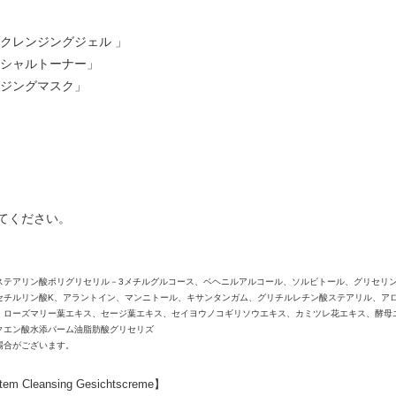
クレンジングジェル 」
イシャルトーナー」
ンジングマスク」
てください。
ステアリン酸ポリグリセリル－3メチルグルコース、ベヘニルアルコール、ソルビトール、グリセリ
セチルリン酸K、アラントイン、マンニトール、キサンタンガム、グリチルレチン酸ステアリル、ア
、ローズマリー葉エキス、セージ葉エキス、セイヨウノコギリソウエキス、カミツレ花エキス、酵母
クエン酸水添パーム油脂肪酸グリセリズ
場合がございます。
Cleansing Gesichtscreme】