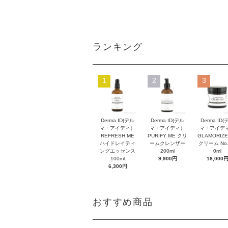
ランキング
1
2
3
Derma ID(デル
Derma ID(デル
Derma ID(
マ・アイディ）
マ・アイディ）
マ・アイデ
REFRESH ME
PURIFY ME クリ
GLAMORIZE
ハイドレイティ
ームクレンザー
クリーム No.
ングエッセンス
200ml
0ml
100ml
9,900円
18,000
6,300円
おすすめ商品