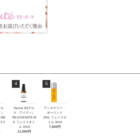
4
5
デル
Derma ID(デル
アンネマリー・
ィ）
マ・アイディ）
ボーリンド
-ME
REJUVENATE-M
3IN1 フェイスオ
3 5
E フェイスオイ
イル 30ml
ル 30ml
7,000円
円
11,500円