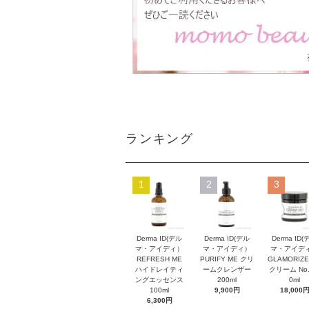
ランキング
1
2
3
Derma ID(デル
Derma ID(デル
Derma ID(
マ・アイディ）
マ・アイディ）
マ・アイデ
REFRESH ME
PURIFY ME クリ
GLAMORIZE
ハイドレイティ
ームクレンザー
クリーム No.
ングエッセンス
200ml
0ml
100ml
9,900円
18,000
6,300円