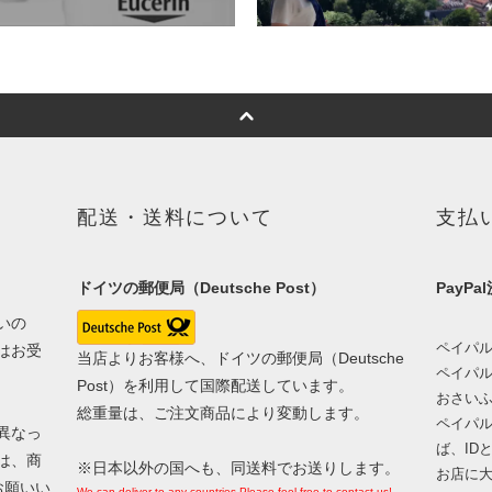
配送・送料について
支払
ドイツの郵便局（Deutsche Post）
PayPa
いの
ペイパ
はお受
当店よりお客様へ、ドイツの郵便局（Deutsche
ペイパ
Post）を利用して国際配送しています。
おさい
総重量は、ご注文商品により変動します。
ペイパ
異なっ
ば、ID
は、商
※日本以外の国へも、同送料でお送りします。
お店に
お願いい
We can deliver to any countries.Please feel free to contact us!