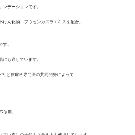
ァンデーションです。
不けん化物、フウセンカズラエキスを配合。
。
です。
肌にも適しています。
リンド社と皮膚科専門医の共同開発によって
不使用。
（黒い森）の天然ミネラル水を使用しています。