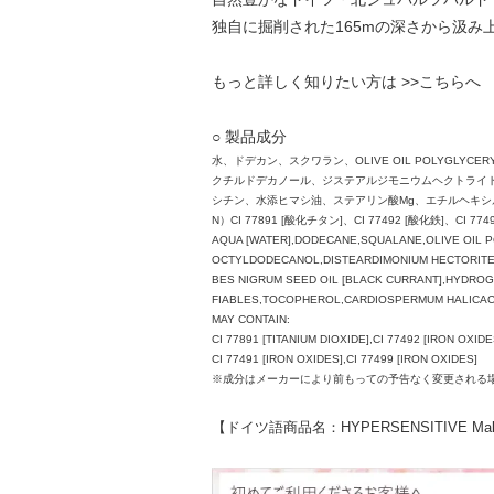
独自に掘削された165mの深さから汲み
もっと詳しく知りたい方は
>>こちら
へ
○ 製品成分
水、ドデカン、スクワラン、OLIVE OIL POLYG
クチルドデカノール、ジステアルジモニウムヘクトライト
シチン、水添ヒマシ油、ステアリン酸Mg、エチルヘキシ
N）CI 77891 [酸化チタン]、CI 77492 [酸化鉄]、CI 774
AQUA [WATER],DODECANE,SQUALANE,OLIVE OIL 
OCTYLDODECANOL,DISTEARDIMONIUM HECTORITE,S
BES NIGRUM SEED OIL [BLACK CURRANT],HYDRO
FIABLES,TOCOPHEROL,CARDIOSPERMUM HALICACA
MAY CONTAIN:
CI 77891 [TITANIUM DIOXIDE],CI 77492 [IRON OXIDE
CI 77491 [IRON OXIDES],CI 77499 [IRON OXIDES]
※成分はメーカーにより前もっての予告なく変更される
【ドイツ語商品名：HYPERSENSITIVE Mak