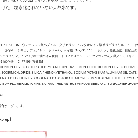
上げた、塩素化されていない天然水です。
LYCERYL-6 ESTERS、ウンデシレン酸ヘプチル、グリセリン、ペンタオレイン酸ポリグリセリル－
、塩化Na、シリカ、フェノキシエタノール、ケイ酸（Na／K／Al）、タルク、酸化亜鉛、硫酸亜
ルグリセリン、ヒマワリ種子油不けん化物、トコフェロール、フウセンカズラ花／葉／つるエキス、ヒマ
91 [酸化鉄]、CI 77499 [酸化鉄]
POLYGLYCERYL-6 ESTERS,HEPTYL UNDECYLENATE,GLYCERIN,POLYGLYCERYL-6 PENTAO
ODIUM CHLORIDE,SILICA,PHENOXYETHANOL,SODIUM POTASSIUM ALUMINUM SILICATE,TA
GENATED LECITHIN,HYDROGENATED CASTOR OIL,MAGNESIUM STEARATE,ETHYLHEXYLGLY
BUM FLOWER/LEAF/VINE EXTRACT,HELIANTHUS ANNUUS SEED OIL [SUNFLOWER],ROSMA
S]
場合がございます。
e-up】