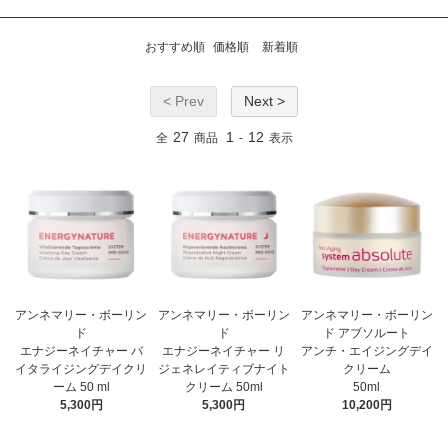
おすすめ順
価格順
新着順
< Prev
Next >
27
1
12
全
商品
-
表示
アンネマリー・ボーリン
アンネマリー・ボーリン
アンネマリー・ボーリン
ド
ド
ド アブソルート
エナジーネイチャー バ
エナジーネイチャー リ
アンチ・エイジングデイ
イタライジングデイクリ
ジェネレイティブナイト
クリーム
ーム 50 ml
クリーム 50ml
50ml
5,300円
5,300円
10,200円