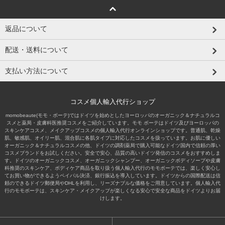
返品について
配送・送料について
支払い方法について
コスメ個人輸入代行ショップ
momobeaute(モモ・ボーテ)ではドイツを始めとしたヨーロッパのオーガニック＆ナチュラルコ
スメと薬局・皮膚科医推奨コスメをご紹介しています。モモ ボーテはドイツ及びヨーロッパの
スキンケアコスメ、メイクアップコスメの個人輸入代行オンラインショップです。普通肌、乾燥
肌、敏感肌、オイリー肌、混合肌に各肌タイプに対応したコスメを扱っています。お肌に優しい
オーガニック＆ナチュラルコスメの他、ドイツの調剤薬局で購入可能なドイツ国内で信頼の厚い
コスメブランドをお試しください。安全で安心、品質の高いドイツ発信のコスメをおすすめしま
す。ドイツのオーガニックコスメ、オーガニックシャンプー、オーガニックボディソープや皮膚
科推奨のスキンケア、ボディケア商品を取り扱う個人輸入代行のモモボーテでは、楽しく安心し
てお買い物ができるようペイパル決済、銀行振込を導入しています。ドイツからの国際配送は信
頼のできるドイツ郵便局やDHLを利用し、リーズナブルな価格をご用意しています。個人輸入代
行のモモボーテは、スキンケア・メイクアップが楽しくなる安心で安全な商品をドイツよりお届
けします。