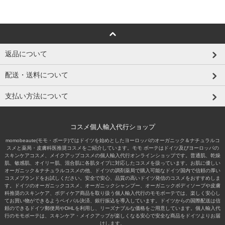
返品について
配送・送料について
支払い方法について
コスメ個人輸入代行ショップ
momobeaute(モモ・ボーテ)ではドイツを始めとしたヨーロッパのオーガニック＆ナチュラルコ
スメと薬局・皮膚科医推奨コスメをご紹介しています。モモ ボーテはドイツ及びヨーロッパの
スキンケアコスメ、メイクアップコスメの個人輸入代行オンラインショップです。普通肌、乾燥
肌、敏感肌、オイリー肌、混合肌に各肌タイプに対応したコスメを扱っています。お肌に優しい
オーガニック＆ナチュラルコスメの他、ドイツの調剤薬局で購入可能なドイツ国内で信頼の厚い
コスメブランドをお試しください。安全で安心、品質の高いドイツ発信のコスメをおすすめしま
す。ドイツのオーガニックコスメ、オーガニックシャンプー、オーガニックボディソープや皮膚
科推奨のスキンケア、ボディケア商品を取り扱う個人輸入代行のモモボーテでは、楽しく安心し
てお買い物ができるようペイパル決済、銀行振込を導入しています。ドイツからの国際配送は信
頼のできるドイツ郵便局やDHLを利用し、リーズナブルな価格をご用意しています。個人輸入代
行のモモボーテは、スキンケア・メイクアップが楽しくなる安心で安全な商品をドイツよりお届
けします。