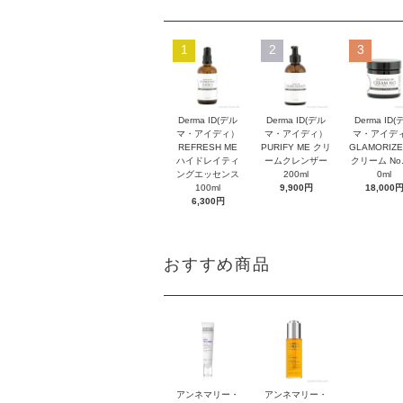
1
2
3
Derma ID(デル
Derma ID(デル
Derma ID(
マ・アイディ）
マ・アイディ）
マ・アイデ
REFRESH ME
PURIFY ME クリ
GLAMORIZE
ハイドレイティ
ームクレンザー
クリーム No.
ングエッセンス
200ml
0ml
100ml
9,900円
18,000
6,300円
おすすめ商品
アンネマリー・
アンネマリー・