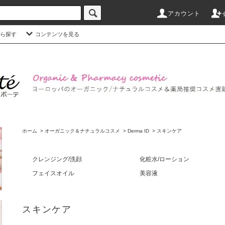
アカウント
ら探す
コンテンツを見る
ホーム
>
オーガニック＆ナチュラルコスメ
>
Derma ID
>
スキンケア
クレンジング/洗顔
化粧水/ローション
フェイスオイル
美容液
スキンケア