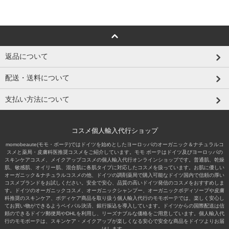
返品について
配送・送料について
支払い方法について
コスメ個人輸入代行ショップ
momobeaute(モモ・ボーテ)ではドイツを始めとしたヨーロッパのオーガニック＆ナチュラルコ
スメと薬局・皮膚科医推奨コスメをご紹介しています。モモ ボーテはドイツ及びヨーロッパの
スキンケアコスメ、メイクアップコスメの個人輸入代行オンラインショップです。普通肌、乾燥
肌、敏感肌、オイリー肌、混合肌に各肌タイプに対応したコスメを扱っています。お肌に優しい
オーガニック＆ナチュラルコスメの他、ドイツの調剤薬局で購入可能なドイツ国内で信頼の厚い
コスメブランドをお試しください。安全で安心、品質の高いドイツ発信のコスメをおすすめしま
す。ドイツのオーガニックコスメ、オーガニックシャンプー、オーガニックボディソープや皮膚
科推奨のスキンケア、ボディケア商品を取り扱う個人輸入代行のモモボーテでは、楽しく安心し
てお買い物ができるようペイパル決済、銀行振込を導入しています。ドイツからの国際配送は信
頼のできるドイツ郵便局やDHLを利用し、リーズナブルな価格をご用意しています。個人輸入代
行のモモボーテは、スキンケア・メイクアップが楽しくなる安心で安全な商品をドイツよりお届
けします。