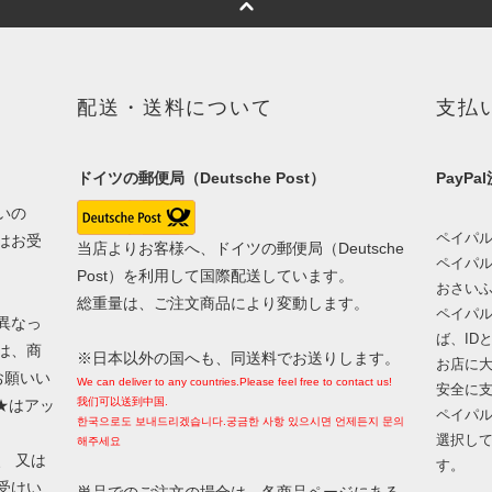
配送・送料について
支払
ドイツの郵便局（Deutsche Post）
PayPa
いの
ペイパ
はお受
当店よりお客様へ、ドイツの郵便局（Deutsche
ペイパ
Post）を利用して国際配送しています。
おさい
総重量は、ご注文商品により変動します。
ペイパ
異なっ
ば、ID
は、商
※日本以外の国へも、同送料でお送りします。
お店に
お願いい
We can deliver to any countries.Please feel free to contact us!
安全に
我们可以送到中国.
：★はアッ
ペイパル
한국으로도 보내드리겠습니다.궁금한 사항 있으시면 언제든지 문의
選択し
해주세요
、 又は
す。
受けい
単品でのご注文の場合は、各商品ページにある