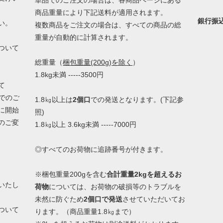
商品重量により下記送料が適用されます。
銀行振込 
い。
複数商品をご注文の場合は、すべての商品の総
重量が自動的に計算されます。
ついて
総重量（
梱包重量(200g)を除く
）
1.8kg未満 -----3500円
て
みでのご
1.8㎏以上は
2個口
での発送となります。(下記参
に開始
照)
のご変
1.8㎏以上 3.6kg未満 -----7000円
◎すべてのお荷物に追跡番号が付きます。
※梱包重量200gを含む
合計重量2kgを超えるお
いたし
荷物
については、お荷物の破損等のトラブルを
未然に防ぐため
2個口で発送
させていただいてお
ついて
ります。（商品重量1.8㎏まで）