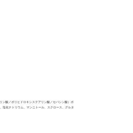
リン酸／ポリヒドロキシステアリン酸／セバシン酸）ポ
酸、塩化ナトリウム、マンニトール、スクロース、グルタ