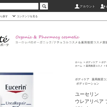
アカウント
ら探す
コンテンツを見る
ホーム
>
ボディケア
>
ボデ
ホーム
>
薬局推奨コスメ
>
ボディケア
薬局推奨コ
ボディローション
ユーセリン
ウレアリペア 