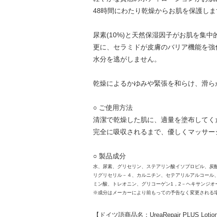
48時間にわたり乾燥からお肌を保護しま
尿素(10%)と天然保湿因子がお肌を集
更に、セラミドが皮膚のバリア機能を強
水分を逃がしません。
乾燥によるかゆみや緊張を和らけ、滑ら
○ ご使用方法
清潔で乾燥した肌に、適量を塗布してく
完全に吸収されるまで、優しくマッサー
○ 製品成分
水、尿素、グリセリン、ステアリン酸イソプロピル、炭
リグリセリル－４、カルニチン、セテアリルアルコール、
ミン酸、トレオニン、グリコーゲン1，2－ヘキサンジオ
※成分はメーカーにより前もっての予告なく変更される
【ドイツ語商品名：UreaRepair PLUS Lotion