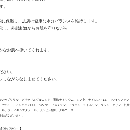
す。
中的に保湿し、皮膚の健康な水分バランスを維持します。
化し、外部刺激からお肌を守りながら
かなお肌へ導いてくれます。
ださい。
ジしながらなじませてください。
酸ジカプリリル、グリセリルグルコシド、乳酸ナトリウム、シア脂、ナイロン－12、（ジイソステア
セラミド、アルギニンHCl、PCA-Na、ヒスチジン、アラニン、シトルリン、リシン、セリン、乳
ール、フェノキシエタノール、ソルビン酸K、グルコース
場合がございます。
10% 250ml】