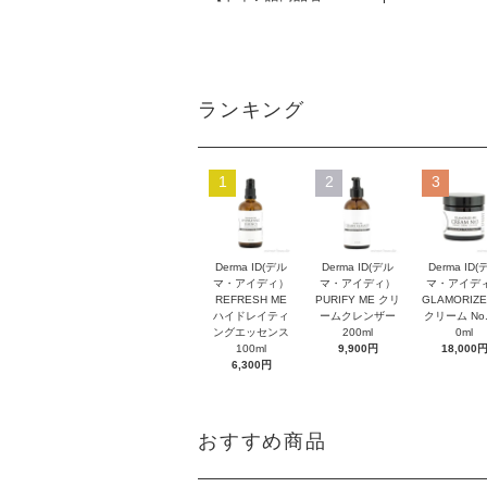
ランキング
1
2
3
Derma ID(デル
Derma ID(デル
Derma ID(
マ・アイディ）
マ・アイディ）
マ・アイデ
REFRESH ME
PURIFY ME クリ
GLAMORIZE
ハイドレイティ
ームクレンザー
クリーム No.
ングエッセンス
200ml
0ml
100ml
9,900円
18,000
6,300円
おすすめ商品