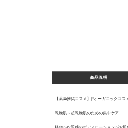
商品説明
【薬局推奨コスメ】(*オーガニックコス
乾燥肌～超乾燥肌のための集中ケア
軽やかな質感のボディローションがお肌