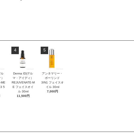
4
5
デル
Derma ID(デル
アンネマリー・
ィ）
マ・アイディ）
ボーリンド
-ME
REJUVENATE-M
3IN1 フェイスオ
3 5
E フェイスオイ
イル 30ml
ル 30ml
7,000円
円
11,500円