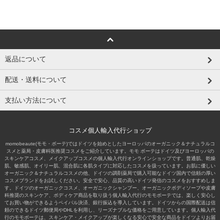
返品について
配送・送料について
支払い方法について
コスメ個人輸入代行ショップ
momobeaute(モモ・ボーテ)ではドイツを始めとしたヨーロッパのオーガニック＆ナチュラルコ
スメと薬局・皮膚科医推奨コスメをご紹介しています。モモ ボーテはドイツ及びヨーロッパの
スキンケアコスメ、メイクアップコスメの個人輸入代行オンラインショップです。普通肌、乾燥
肌、敏感肌、オイリー肌、混合肌に各肌タイプに対応したコスメを扱っています。お肌に優しい
オーガニック＆ナチュラルコスメの他、ドイツの調剤薬局で購入可能なドイツ国内で信頼の厚い
コスメブランドをお試しください。安全で安心、品質の高いドイツ発信のコスメをおすすめしま
す。ドイツのオーガニックコスメ、オーガニックシャンプー、オーガニックボディソープや皮膚
科推奨のスキンケア、ボディケア商品を取り扱う個人輸入代行のモモボーテでは、楽しく安心し
てお買い物ができるようペイパル決済、銀行振込を導入しています。ドイツからの国際配送は信
頼のできるドイツ郵便局やDHLを利用し、リーズナブルな価格をご用意しています。個人輸入代
行のモモボーテは、スキンケア・メイクアップが楽しくなる安心で安全な商品をドイツよりお届