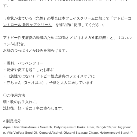
す。
→症状が出ている（急性）の場合は本フェイスクリームに加えて「
アトピーコ
ントロール 急性ケアクリーム
」を補助的に使用してください。
アトピー性皮膚炎の軽減のために12%オメガ（オメガ６脂肪酸）と、リコカル
コンAを配合。
お肌のつっぱりとかゆみを和らげます。
・香料、パラベンフリー
・乾燥や炎症を起こしたお肌に
・（急性ではない）アトピー性皮膚炎のフェイスケアに
・赤ちゃん（3ヶ月以上）、子供と大人に適しています
〇ご使用方法
朝・晩のお手入れに。
洗顔後、顔・首に丁寧に塗布します。
○ 製品成分
Aqua, Helianthus Annuus Seed Oil, Butyrospermum Parkii Butter, Caprylic/Capric Triglycerid
e, Vitis Vinifera Seed Oil, Cetearyl Alcohol, Glyceryl Stearate Citrate, Hydroxypropyl Starch P