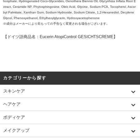
hosphate, Hydrogenated Coco-Glycerides, Oenothera Biennis Oil, Glycyrrhiza Inflata Root E
xtract, Ceramide NP, Phytosphingosine, Oleic Acid, Glycine, Sodium PCA, Tocopherol, Ascor
byl Palmitate, Xanthan Gum, Sodium Hydroxide, Sodium Citrate, 1,2-Hexanediol, Decylene
Glycol, Phenoxyethanol, Ethylhexylglycerin, Hydroxyacetophenone
※成分はメーカーにより前もっての予告なく変更される場合がございます。
【ドイツ語商品名：Eucerin AtopiControl GESICHTSCREME】
カテゴリーから探す
スキンケア
ヘアケア
ボディケア
メイクアップ